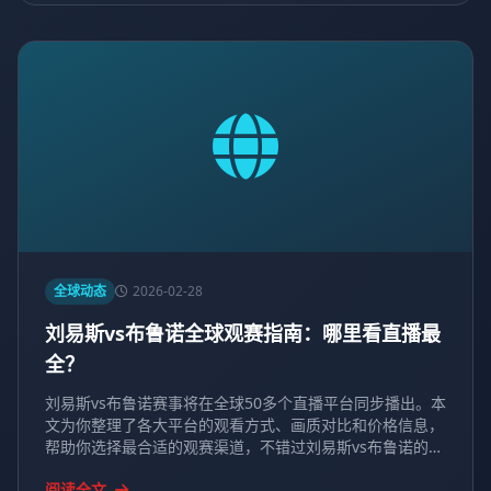
全球动态
2026-02-28
刘易斯vs布鲁诺全球观赛指南：哪里看直播最
全？
刘易斯vs布鲁诺赛事将在全球50多个直播平台同步播出。本
文为你整理了各大平台的观看方式、画质对比和价格信息，
帮助你选择最合适的观赛渠道，不错过刘易斯vs布鲁诺的任
何精彩瞬间。
阅读全文