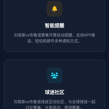
智能提醒
刘易斯vs布鲁诺赛事开赛自动提醒，支持APP推
送、短信和邮件多种通知方式。
球迷社区
刘易斯vs布鲁诺球迷互动社区，与全球球迷一起
讨论赛事、分享观点、预测赛果。