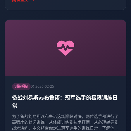
训练揭秘
2026-02-25
备战刘易斯vs布鲁诺：冠军选手的极限训练日
常
为了备战刘易斯vs布鲁诺这场巅峰对决，两位选手都进行了
高强度的封闭训练。从体能训练到技术打磨，从心理辅导到
战术演练，本文将带你走进冠军选手的训练日常，了解他们