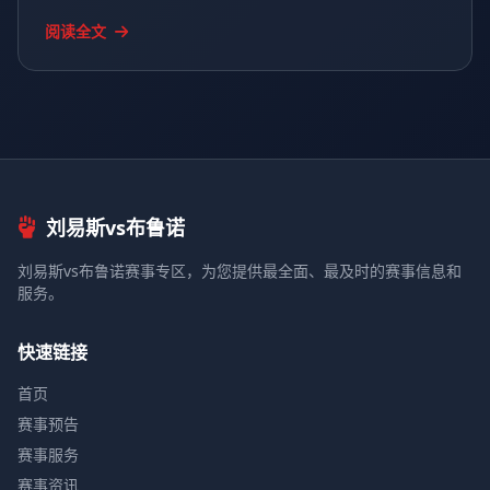
背后的汗水与坚持。
阅读全文
刘易斯vs布鲁诺
刘易斯vs布鲁诺赛事专区，为您提供最全面、最及时的赛事信息和
服务。
快速链接
首页
赛事预告
赛事服务
赛事资讯