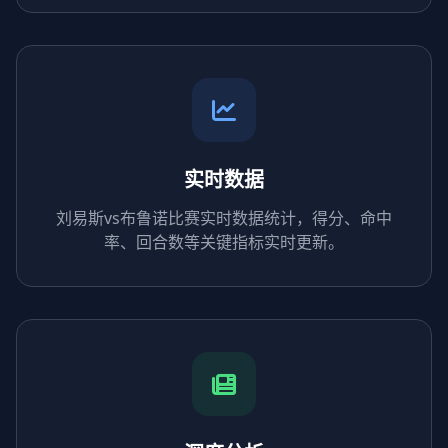
实时数据
刘易斯vs布鲁诺比赛实时数据统计，得分、命中
率、回合数等关键指标实时更新。