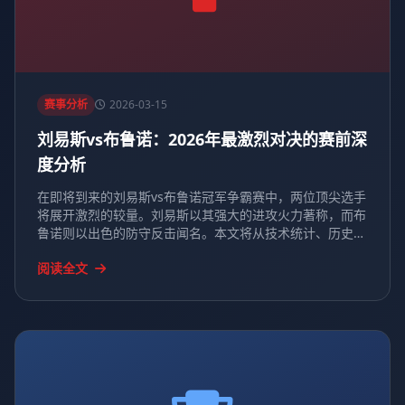
赛事分析
2026-03-15
刘易斯vs布鲁诺：2026年最激烈对决的赛前深
度分析
在即将到来的刘易斯vs布鲁诺冠军争霸赛中，两位顶尖选手
将展开激烈的较量。刘易斯以其强大的进攻火力著称，而布
鲁诺则以出色的防守反击闻名。本文将从技术统计、历史交
锋和近期状态三个维度进行深度分析。
阅读全文